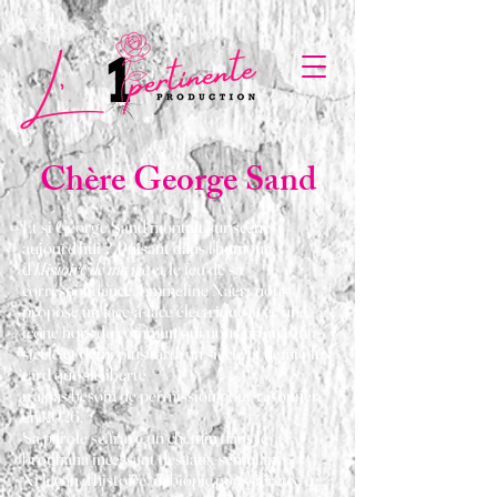
Chère George Sand
Et si George Sand montait sur scène
aujourd'hui ? Puisant dans l'humour
d'
Histoire de ma vie
et le feu de sa
correspondance, Emmeline Naert nous
propose un face-à-face électrique avec une
icône hors du commun qui nous prouve, un
siècle et demi plus tard, un siècle et demi plus
tard que sa liberté
n’a pas besoin de permission pour résonner
en 2026.
Sa parole se fraye un chemin dans le
brouhaha incessant des faux-semblants.
Ni leçon d'histoire, ni biopic poussiéreux, ce